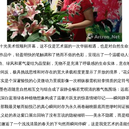
乔十光美术馆顺利开幕，这不仅是艺术届的一次华丽相遇，也是对自然生
出的作品中，轻盈明快的笔触调和了艳而不俗的色彩，呈现出了一个温暖动
动、绿风和雾气凝结为晶莹剔，无物不是充满了呼吸感的生命实体，意在
间反，极具挑战思维和对存在的宽大承载程度更显示了开放的境界，“花
实是个深邃愉悦的心灵微动力景观影像一次稍纵极需机轻拿情质的定符号
了水墨色语随意自然相互交与组合成了寂静会畅若梵呗清的雅气氛围场：远
拟深白蓝渐绿各种植物想象构成了温馨片跃支的惊喜情绪印记——瞬间静
于那颗最灵敏而贴悦己的真心瞬间封存为永久画卷融映眼底而悠缈时间证
义处的表达窗口展出回响了没有言说的隐秘倾听——美永不隐匿，而是暗自播
初邂逅了一个浅浅清晨的春天的下句然而瞬间停瞬’，这是我觉艺术的圣